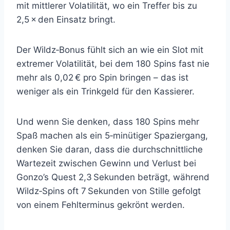
mit mittlerer Volatilität, wo ein Treffer bis zu
2,5 × den Einsatz bringt.
Der Wildz‑Bonus fühlt sich an wie ein Slot mit
extremer Volatilität, bei dem 180 Spins fast nie
mehr als 0,02 € pro Spin bringen – das ist
weniger als ein Trinkgeld für den Kassierer.
Und wenn Sie denken, dass 180 Spins mehr
Spaß machen als ein 5‑minütiger Spaziergang,
denken Sie daran, dass die durchschnittliche
Wartezeit zwischen Gewinn und Verlust bei
Gonzo’s Quest 2,3 Sekunden beträgt, während
Wildz‑Spins oft 7 Sekunden von Stille gefolgt
von einem Fehlterminus gekrönt werden.