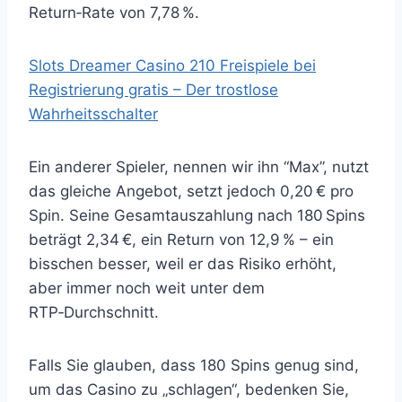
Return‑Rate von 7,78 %.
Slots Dreamer Casino 210 Freispiele bei
Registrierung gratis – Der trostlose
Wahrheitsschalter
Ein anderer Spieler, nennen wir ihn “Max”, nutzt
das gleiche Angebot, setzt jedoch 0,20 € pro
Spin. Seine Gesamtauszahlung nach 180 Spins
beträgt 2,34 €, ein Return von 12,9 % – ein
bisschen besser, weil er das Risiko erhöht,
aber immer noch weit unter dem
RTP‑Durchschnitt.
Falls Sie glauben, dass 180 Spins genug sind,
um das Casino zu „schlagen“, bedenken Sie,