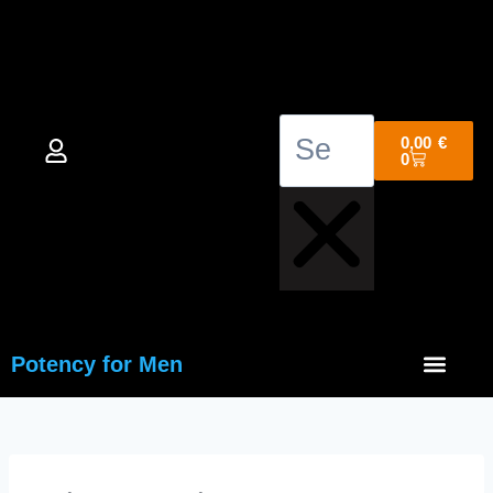
0,00
€
0
Potency for Men
Herbs for Men