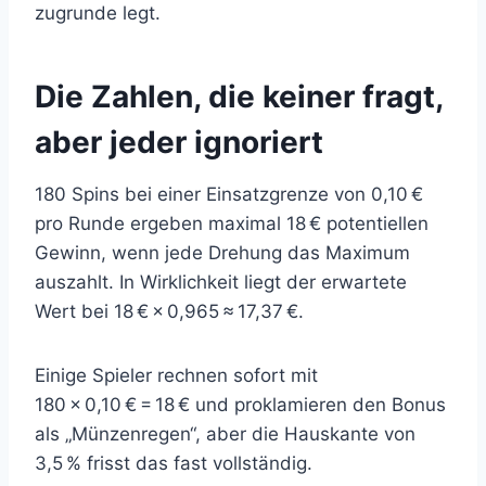
zugrunde legt.
Die Zahlen, die keiner fragt,
aber jeder ignoriert
180 Spins bei einer Einsatzgrenze von 0,10 €
pro Runde ergeben maximal 18 € potentiellen
Gewinn, wenn jede Drehung das Maximum
auszahlt. In Wirklichkeit liegt der erwartete
Wert bei 18 € × 0,965 ≈ 17,37 €.
Einige Spieler rechnen sofort mit
180 × 0,10 € = 18 € und proklamieren den Bonus
als „Münzenregen“, aber die Hauskante von
3,5 % frisst das fast vollständig.